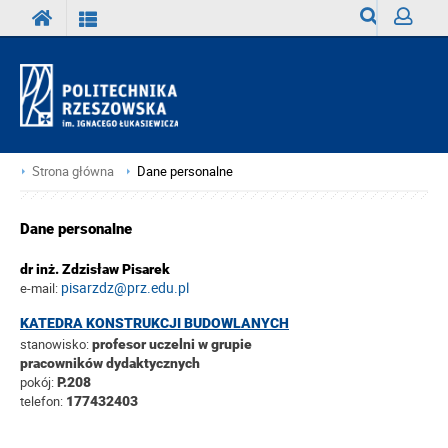
Wyszukiwark
Zaloguj
Strona główna
Dane personalne
Dane personalne
dr inż. Zdzisław Pisarek
pisarzdz@prz.edu.pl
e-mail:
KATEDRA KONSTRUKCJI BUDOWLANYCH
stanowisko:
profesor uczelni w grupie
pracowników dydaktycznych
pokój:
P.208
telefon:
177432403